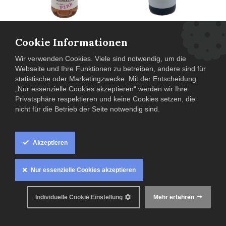
Silvaner
Secco "Somi Pink" -
Spontanvergoren
Deutscher Perlwein
Cookie Informationen
Magnum 1,5l htr. /
Rosé / Weinkellerei
45,00
€
11,00
€
Meimberg
Meimberg
Wir verwenden Cookies. Viele sind notwendig, um die
1,5 L
| (
30,00
€ / 1 L )
0.75 L
| (
14,70
€ / 1 L )
Webseite und Ihre Funktionen zu betreiben, andere sind für
1
1
statistische oder Marketingzwecke. Mit der Entscheidung
„Nur essenzielle Cookies akzeptieren“ werden wir Ihre
Privatsphäre respektieren und keine Cookies setzen, die
nicht für die Betrieb der Seite notwendig sind.
Akzeptieren
Nur essenzielle Cookies akzeptieren
Individuelle Cookie Einstellung
Mehr erfahren
2022 Silvaner