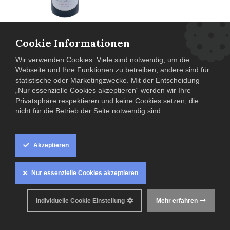
Franciacorta DOCG
"Cuvée Royale" /
Cookie Informationen
Tenuta Montensina
28,00
€
Wir verwenden Cookies. Viele sind notwendig, um die
0.75 L
| (
37,30
€ / 1 L )
Webseite und Ihre Funktionen zu betreiben, andere sind für
1
statistische oder Marketingzwecke. Mit der Entscheidung
„Nur essenzielle Cookies akzeptieren“ werden wir Ihre
Privatsphäre respektieren und keine Cookies setzen, die
nicht für die Betrieb der Seite notwendig sind.
Akzeptieren
Nur essenzielle Cookies akzeptieren
Bestseller
(kommt
Individuelle Cookie Einstellung
Mehr erfahren
demnächst)