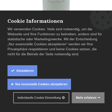
Cookie Informationen
Wir verwenden Cookies. Viele sind notwendig, um die
Webseite und Ihre Funktionen zu betreiben, andere sind für
statistische oder Marketingzwecke. Mit der Entscheidung
„Nur essenzielle Cookies akzeptieren“ werden wir Ihre
2024 Pietra Pura MANDUS Primitivo di
Privatsphäre respektieren und keine Cookies setzen, die
Manduria DOC
nicht für die Betrieb der Seite notwendig sind.
Italien
,
Apulien
,
Pietra Pura
,
Rotwein
,
Primitivo
,
2022
Akzeptieren
13,50
€
0.75 L (
18,00
€ / 1 L )
Nur essenzielle Cookies akzeptieren
Inkl. MwSt. zzgl.
Versandkosten
Individuelle Cookie Einstellung
Mehr erfahren
Anzahl