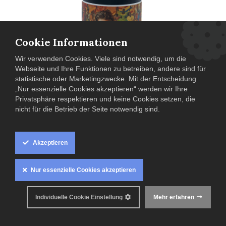
Cookie Informationen
Wir verwenden Cookies. Viele sind notwendig, um die
Webseite und Ihre Funktionen zu betreiben, andere sind für
statistische oder Marketingzwecke. Mit der Entscheidung
„Nur essenzielle Cookies akzeptieren“ werden wir Ihre
2022 Tinto de la Casa Malbec / Matias
Privatsphäre respektieren und keine Cookies setzen, die
Riccitelli
nicht für die Betrieb der Seite notwendig sind.
Argentinien
,
Mendoza
,
Matias Riccitelli
,
Rotwein
,
Malbec
,
2022
Akzeptieren
27,50
€
0.75 L (
36,70
€ / 1 L )
Nur essenzielle Cookies akzeptieren
Inkl. MwSt. zzgl.
Versandkosten
Individuelle Cookie Einstellung
Mehr erfahren
Anzahl