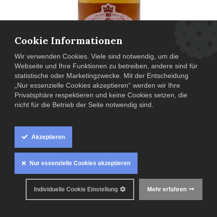
Cookie Informationen
Wir verwenden Cookies. Viele sind notwendig, um die
Webseite und Ihre Funktionen zu betreiben, andere sind für
statistische oder Marketingzwecke. Mit der Entscheidung
„Nur essenzielle Cookies akzeptieren“ werden wir Ihre
2020 Rosa dei Frati DOC / Cà dei Frati
Privatsphäre respektieren und keine Cookies setzen, die
nicht für die Betrieb der Seite notwendig sind.
Italien
,
Lombardei
,
Cà dei Frati
,
Roséwein
,
Sangiovese
,
Barbera
,
Marzemino
,
Gropello
,
2020
14,90
€
Akzeptieren
0.75 L (
19,90
€ / 1 L )
Nur essenzielle Cookies akzeptieren
Inkl. MwSt. zzgl.
Versandkosten
Anzahl
Individuelle Cookie Einstellung
Mehr erfahren