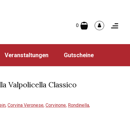
0
Veranstaltungen
Gutscheine
a Valpolicella Classico
ein
,
Corvina Veronese
,
Corvinone
,
Rondinella
,