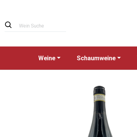
Weine
Schaumweine