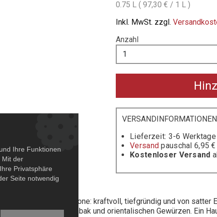
0.75 L (
97,30
€ / 1 L )
Inkl. MwSt. zzgl.
Versandkost
Anzahl
Hin
VERSANDINFORMATIONE
Lieferzeit: 3-6 Werktage
Versand
pauschal 6,95 € 
und Ihre Funktionen
Kostenloser Versand
a
 Mit der
Ihre Privatsphäre
 der Seite notwendig
Opulenz dieses Amarone: kraftvoll, tiefgründig und von satter E
von Bitterschokolade, Tabak und orientalischen Gewürzen. Ein H