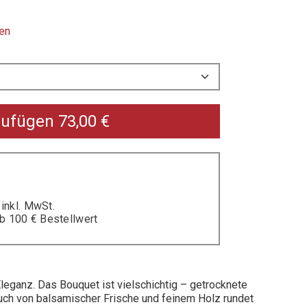
en
zufügen
73,00
€
N
inkl. MwSt.
b 100 € Bestellwert
leganz. Das Bouquet ist vielschichtig – getrocknete
auch von balsamischer Frische und feinem Holz rundet