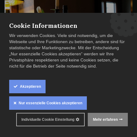
Winzergeflüster:
Cookie Informationen
Weingut Meimberg
Wir verwenden Cookies. Viele sind notwendig, um die
Webseite und Ihre Funktionen zu betreiben, andere sind für
statistische oder Marketingzwecke. Mit der Entscheidung
„Nur essenzielle Cookies akzeptieren“ werden wir Ihre
Privatsphäre respektieren und keine Cookies setzen, die
nicht für die Betrieb der Seite notwendig sind.
Das Weingut Mathias Meimberg präsentiert Ihnen exklusiv
ausgewählte Weine, passend zu unserem 4-Gänge Menü.
Akzeptieren
Genießen Sie einen entspannten Abend im alexxanders bei
Wein und Kerzenschein.
Nur essenzielle Cookies akzeptieren
📅 Datum: 26. April I 18 Uhr
Individuelle Cookie Einstellung
Mehr erfahren
📍 Ort: alexxanders | Ludwig-Kirsch-Straße 9 | 09130
Chemnitz