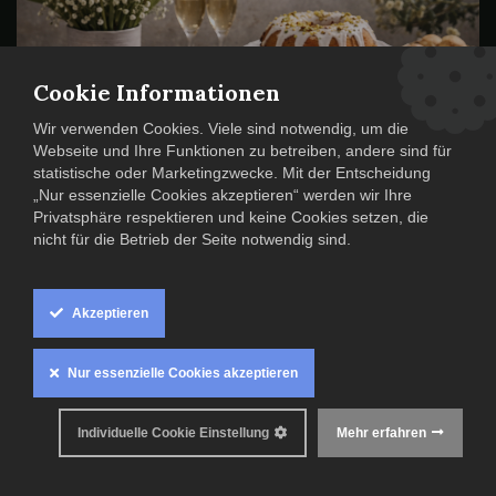
Osterbuffet im
Cookie Informationen
alexxanders
Wir verwenden Cookies. Viele sind notwendig, um die
Webseite und Ihre Funktionen zu betreiben, andere sind für
statistische oder Marketingzwecke. Mit der Entscheidung
„Nur essenzielle Cookies akzeptieren“ werden wir Ihre
Privatsphäre respektieren und keine Cookies setzen, die
nicht für die Betrieb der Seite notwendig sind.
Osterbuffet im alexxanders 🐣🌷
Genießen Sie Ostern mit Familie & Freunden in entspannter
Akzeptieren
Atmosphäre.
Am
04.04.2026
laden wir Sie herzlich zu
Nur essenzielle Cookies akzeptieren
unserem
Osterbuffet im alexxanders
ein. Freuen Sie sich
auf eine abwechslungsreiche Auswahl an saisonalen
Spezialitäten, liebevoll zubereitet und perfekt zum
Individuelle Cookie Einstellung
Mehr erfahren
gemeinsamen Genießen.
Unser Buffet verbindet klassische Ostergerichte mit