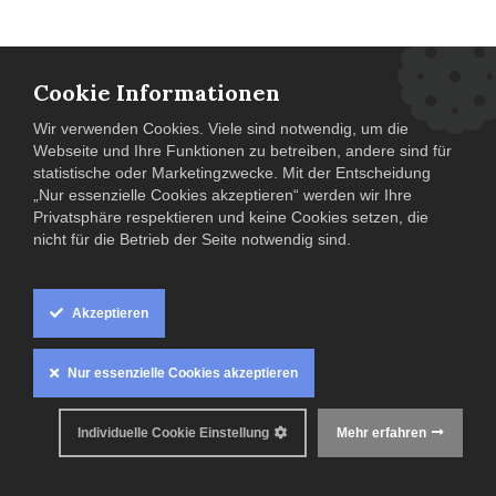
Cookie Informationen
Wir verwenden Cookies. Viele sind notwendig, um die
Webseite und Ihre Funktionen zu betreiben, andere sind für
statistische oder Marketingzwecke. Mit der Entscheidung
„Nur essenzielle Cookies akzeptieren“ werden wir Ihre
Privatsphäre respektieren und keine Cookies setzen, die
nicht für die Betrieb der Seite notwendig sind.
Fehler 404
Wir konnten die von Ihnen
Akzeptieren
gesuchte Seite nicht finden!
Nur essenzielle Cookies akzeptieren
Kein Grund zur Panik.
Wenn Sie glauben, dass es sich um
einen Fehler unsererseits handelt, senden Sie uns bitte
Individuelle Cookie Einstellung
Mehr erfahren
eine Nachricht an
diese Seite
.